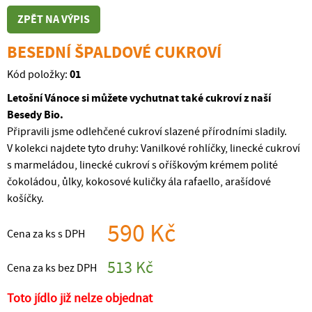
ZPĚT NA VÝPIS
BESEDNÍ ŠPALDOVÉ CUKROVÍ
01
Kód položky:
Letošní Vánoce si můžete vychutnat také cukroví z naší
Besedy Bio.
Připravili jsme odlehčené cukroví slazené přírodními sladily.
V kolekci najdete tyto druhy: Vanilkové rohlíčky, linecké cukroví
s marmeládou, linecké cukroví s oříškovým krémem polité
čokoládou, ůlky, kokosové kuličky ála rafaello, arašídové
košíčky.
590 Kč
Cena za ks s DPH
513 Kč
Cena za ks bez DPH
Toto jídlo již nelze objednat