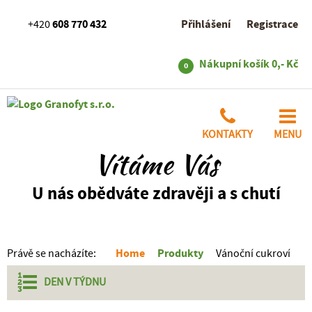
608 770 432
Přihlášení
Registrace
+420
Nákupní košík
0,- Kč
0
KONTAKTY
MENU
Vítáme Vás
U nás obědváte zdravěji a s chutí
Home
Produkty
Právě se nacházíte:
Vánoční cukroví
DEN V
TÝDNU