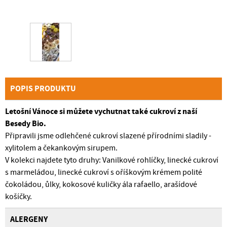
POPIS PRODUKTU
Letošní Vánoce si můžete vychutnat také cukroví z naší
Besedy Bio.
Připravili jsme odlehčené cukroví slazené přírodními sladily -
xylitolem a čekankovým sirupem.
V kolekci najdete tyto druhy: Vanilkové rohlíčky, linecké cukroví
s marmeládou, linecké cukroví s oříškovým krémem polité
čokoládou, ůlky, kokosové kuličky ála rafaello, arašídové
košíčky.
ALERGENY