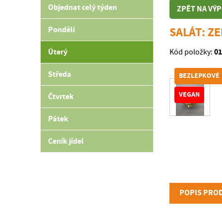
Objednat celý týden
ZPĚT NA VÝP
Pondělí
SALÁT: Z
Úterý
01
Kód položky:
Středa
BEZLEPKOVÉ
VEGAN
Čtvrtek
Pátek
Ceník jídel
POPIS PRO