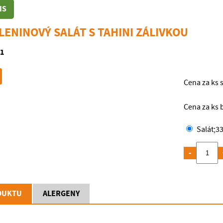
IS
ELENINOVÝ SALÁT S TAHINI ZÁLIVKOU
1
Cena za ks 
Cena za ks 
Salát
;
33
-
DUKTU
ALERGENY