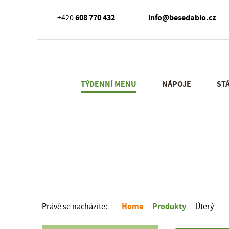
608 770 432
info@besedabio.cz
+420
TÝDENNÍ MENU
NÁPOJE
ST
Home
Produkty
Právě se nacházíte:
Úterý