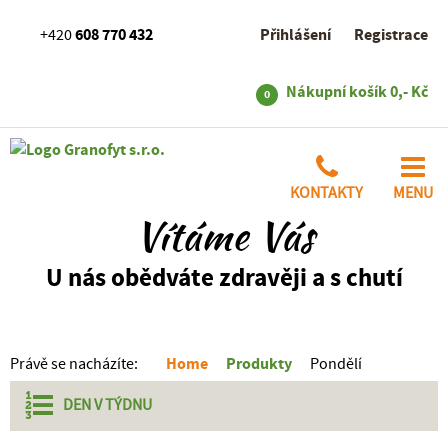
608 770 432
Přihlášení
Registrace
+420
Nákupní košík
0,- Kč
0
KONTAKTY
MENU
Vítáme Vás
U nás obědváte zdravěji a s chutí
Home
Produkty
Právě se nacházíte:
Pondělí
DEN V
TÝDNU