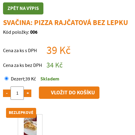
ZPĚT NA VÝPIS
SVAČINA: PIZZA RAJČATOVÁ BEZ LEPKU
006
Kód položky:
39 Kč
Cena za ks s DPH
34 Kč
Cena za ks bez DPH
Skladem
Dezert
;
39 Kč
-
+
BEZLEPKOVÉ