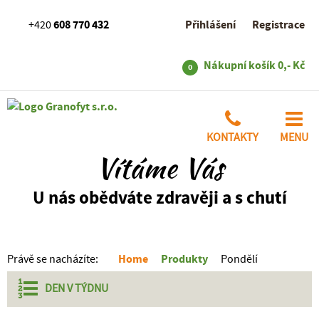
608 770 432
Přihlášení
Registrace
+420
Nákupní košík
0,- Kč
0
KONTAKTY
MENU
Vítáme Vás
U nás obědváte zdravěji a s chutí
Home
Produkty
Právě se nacházíte:
Pondělí
DEN V
TÝDNU