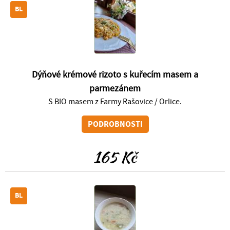
BL
Dýňové krémové rizoto s kuřecím masem a
parmezánem
S BIO masem z Farmy Rašovice / Orlice.
PODROBNOSTI
165 Kč
BL