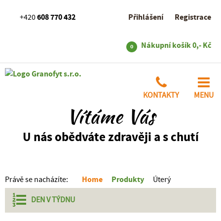
608 770 432
Přihlášení
Registrace
+420
Nákupní košík
0,- Kč
0
KONTAKTY
MENU
Vítáme Vás
U nás obědváte zdravěji a s chutí
Home
Produkty
Právě se nacházíte:
Úterý
DEN V
TÝDNU