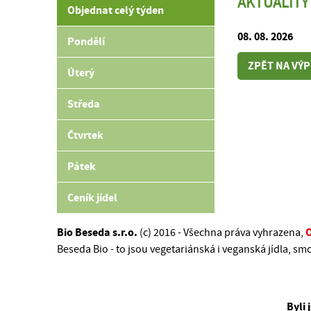
AKTUALITY
Objednat celý týden
08. 08. 2026
Pondělí
ZPĚT NA VÝP
Úterý
Středa
Čtvrtek
Pátek
Ceník jídel
Bio Beseda s.r.o.
(c) 2016 - Všechna práva vyhrazena,
Beseda Bio - to jsou vegetariánská i veganská jídla, sm
Byli