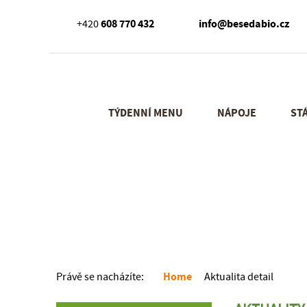
608 770 432
info@besedabio.cz
+420
TÝDENNÍ MENU
NÁPOJE
ST
Home
Právě se nacházíte:
Aktualita detail