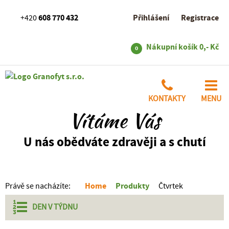
608 770 432
Přihlášení
Registrace
+420
Nákupní košík
0,- Kč
0
KONTAKTY
MENU
Vítáme Vás
U nás obědváte zdravěji a s chutí
Home
Produkty
Právě se nacházíte:
Čtvrtek
DEN V
TÝDNU