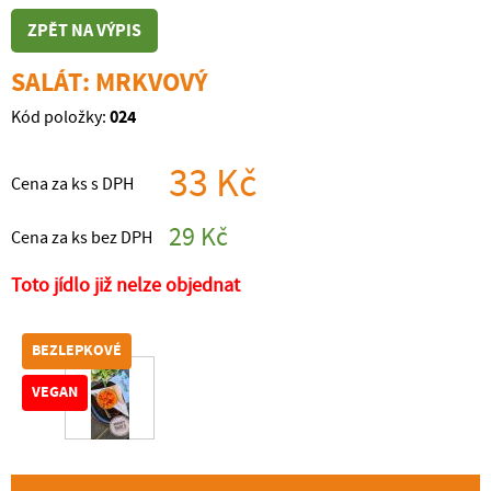
ZPĚT NA VÝPIS
SALÁT: MRKVOVÝ
024
Kód položky:
33 Kč
Cena za ks s DPH
29 Kč
Cena za ks bez DPH
Toto jídlo již nelze objednat
BEZLEPKOVÉ
VEGAN