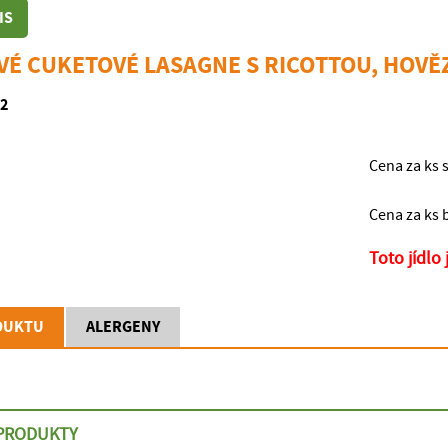
IS
É CUKETOVÉ LASAGNE S RICOTTOU, HOVĚ
2
Cena za ks 
Cena za ks 
Toto jídlo
DUKTU
ALERGENY
 PRODUKTY