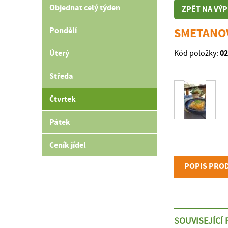
Objednat celý týden
ZPĚT NA VÝP
Pondělí
SMETANOV
Úterý
02
Kód položky:
Středa
Čtvrtek
Pátek
Ceník jídel
POPIS PRO
SOUVISEJÍCÍ