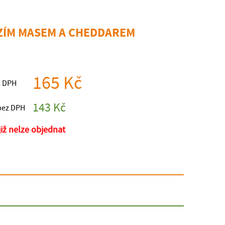
ZÍM MASEM A CHEDDAREM
165 Kč
s DPH
143 Kč
bez DPH
 již nelze objednat