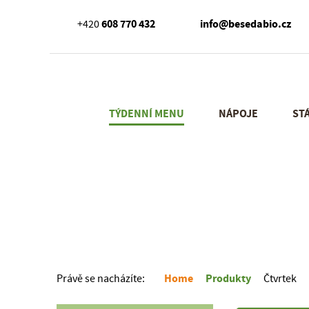
608 770 432
info@besedabio.cz
+420
TÝDENNÍ MENU
NÁPOJE
ST
Home
Produkty
Právě se nacházíte:
Čtvrtek